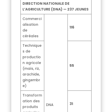
DIRECTION NATIONALE DE
L’AGRICULTURE (DNA) — 237 JEUNES
Commerci
alisation
116
de
céréales
Technique
s de
productio
n agricole
55
(maïs, riz,
arachide,
gingembr
e)
Transform
ation des
31
DNA
produits