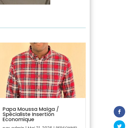
Papa Moussa Maïga /
Spécialiste Insertion
Economique
par
admin
|
Mai 21, 2026
|
PERSONNEL