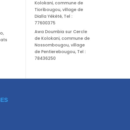
Kolokani, commune de
Tioribougou, village de
Dialla Yékété, Tel :
77600375
Awa Doumbia
sur
Cercle
o,
de Kolokani, commune de
tats
Nossombougou, village
de Pentierebougou, Tel :
78436250
CES