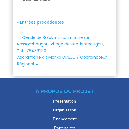
« Entrées précédentes
←
Cercle de Kolokani, commune de
Nossombougou, village de Pentierebougou,
Tel : 78436250
Abdramane dit Mariko DIALLO / Coordinateur
Régional
→
À PROPOS DU PROJET
Présentation
Organisation
Financement
Partenaires